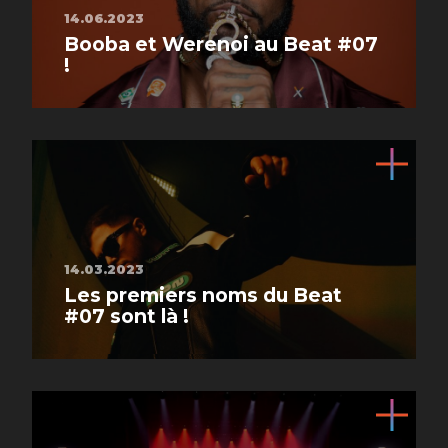
14.06.2023
Booba et Werenoi au Beat #07
!
14.03.2023
Les premiers noms du Beat
#07 sont là !