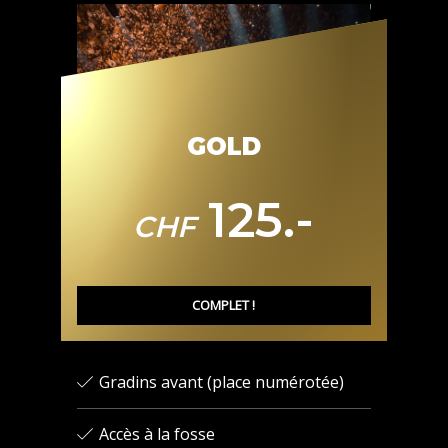
GOLD
125.-
CHF
COMPLET !
Gradins avant (place numérotée)
Accès à la fosse