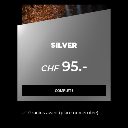
SILVER
95.-
CHF
COMPLET !
Gradins avant (place numérotée)