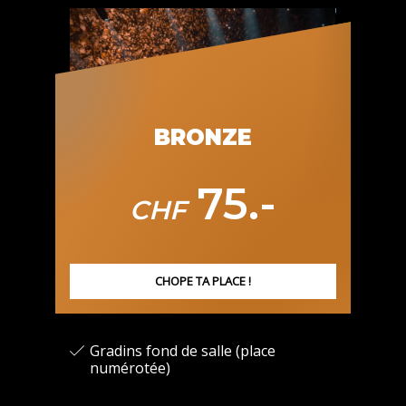
BRONZE
75.-
CHF
CHOPE TA PLACE !
Gradins fond de salle (place
numérotée)