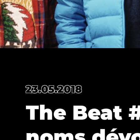
23.05.2018
The Beat #
noms dévo