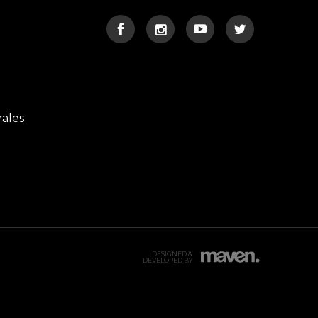
rales
DESIGNED &
DEVELOPED BY