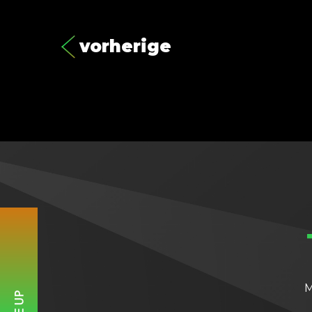
vorherige
M